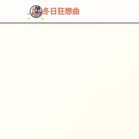
~~~
★
♡
✦
✧
♥
~
冬日狂想曲
✦ ✧ ★