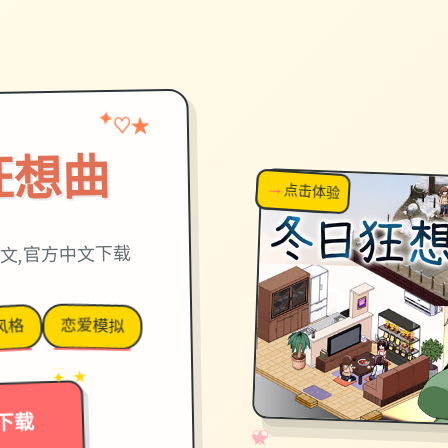
★
✦
♡
狂想曲
→
↗
点击体验
超棒！
文,官方中文下载
恋爱模拟
风格
→
✦ ★
下载
✧
♡
★
♥