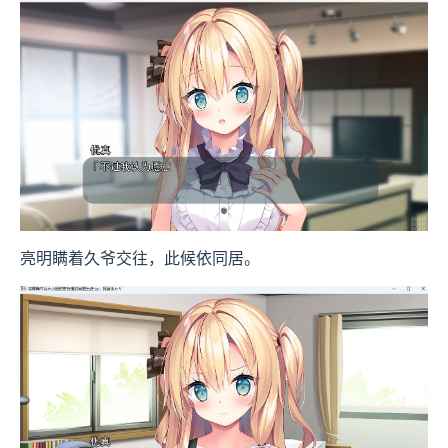
亮明瞒着久爷交往，此候依同居。