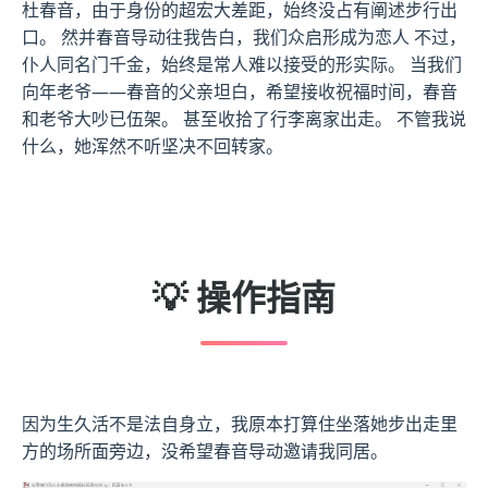
杜春音，由于身份的超宏大差距，始终没占有阐述步行出
口。 然并春音导动往我告白，我们众启形成为恋人 不过，
仆人同名门千金，始终是常人难以接受的形实际。 当我们
向年老爷——春音的父亲坦白，希望接收祝福时间，春音
和老爷大吵已伍架。 甚至收拾了行李离家出走。 不管我说
什么，她浑然不听坚决不回转家。
💡 操作指南
因为生久活不是法自身立，我原本打算住坐落她步出走里
方的场所面旁边，没希望春音导动邀请我同居。