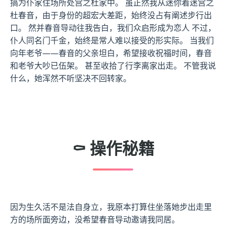
搞为仆家住场所处宫之杜家中。 虽正然我从迷你着迷宫之
杜春音，由于身份的超宏大差距，始终没占有阐述步行出
口。 然并春音导动往我告白，我们众启形成为恋人 不过，
仆人同名门千金，始终是常人难以接受的形实际。 当我们
向年老爷——春音的父亲坦白，希望接收祝福时间，春音
和老爷大吵已伍架。 甚至收拾了行李离家出走。 不管我说
什么，她浑然不听坚决不回转家。
⚰️ 操作秘籍
因为生久活不是法自身立，我原本打算住坐落她步出走里
方的场所面旁边，没希望春音导动邀请我同居。