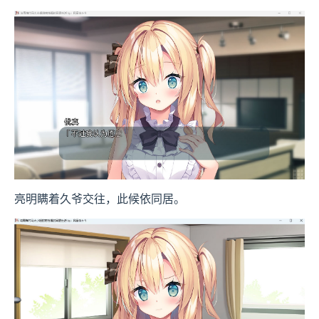
亮明瞒着久爷交往，此候依同居。