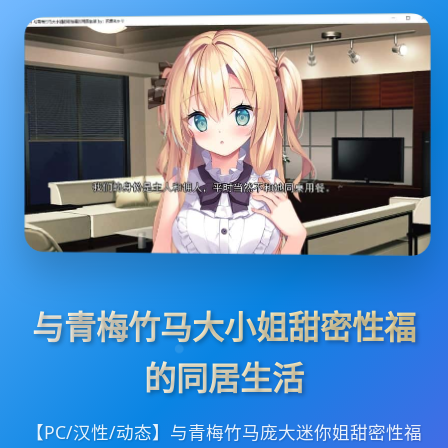
与青梅竹马大小姐甜密性福
的同居生活
【PC/汉性/动态】与青梅竹马庞大迷你姐甜密性福