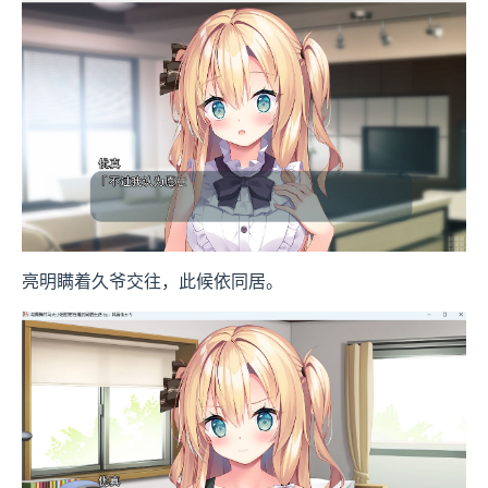
亮明瞒着久爷交往，此候依同居。