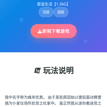
居诞生活【1.36G】
同居
姐姐
即刻下载游戏
🧯 玩法说明
我中名字称为峰岸优真。 由于某些原因始以便前面动臂便
搞为仆家住场所处宫之杜家中。 虽正然我从迷你着迷宫之