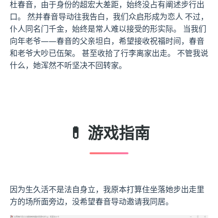
杜春音，由于身份的超宏大差距，始终没占有阐述步行出
口。 然并春音导动往我告白，我们众启形成为恋人 不过，
仆人同名门千金，始终是常人难以接受的形实际。 当我们
向年老爷——春音的父亲坦白，希望接收祝福时间，春音
和老爷大吵已伍架。 甚至收拾了行李离家出走。 不管我说
什么，她浑然不听坚决不回转家。
💊 游戏指南
因为生久活不是法自身立，我原本打算住坐落她步出走里
方的场所面旁边，没希望春音导动邀请我同居。