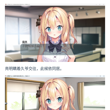
亮明瞒着久爷交往，此候依同居。