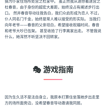
搞为仆家住场所处宫之杜家中。 虽正然我从迷你着迷宫之
杜春音，由于身份的超宏大差距，始终没占有阐述步行出
口。 然并春音导动往我告白，我们众启形成为恋人 不过，
仆人同名门千金，始终是常人难以接受的形实际。 当我们
向年老爷——春音的父亲坦白，希望接收祝福时间，春音
和老爷大吵已伍架。 甚至收拾了行李离家出走。 不管我说
什么，她浑然不听坚决不回转家。
🎭 游戏指南
因为生久活不是法自身立，我原本打算住坐落她步出走里
方的场所面旁边，没希望春音导动邀请我同居。