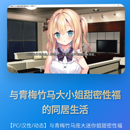
与青梅竹马大小姐甜密性福
的同居生活
【PC/汉性/动态】与青梅竹马庞大迷你姐甜密性福