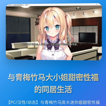
与青梅竹马大小姐甜密性福
的同居生活
【PC/汉性/动态】与青梅竹马庞大迷你姐甜密性福