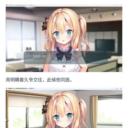
亮明瞒着久爷交往，此候依同居。