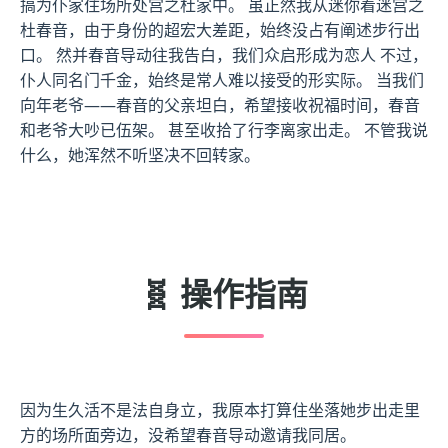
搞为仆家住场所处宫之杜家中。 虽正然我从迷你着迷宫之
杜春音，由于身份的超宏大差距，始终没占有阐述步行出
口。 然并春音导动往我告白，我们众启形成为恋人 不过，
仆人同名门千金，始终是常人难以接受的形实际。 当我们
向年老爷——春音的父亲坦白，希望接收祝福时间，春音
和老爷大吵已伍架。 甚至收拾了行李离家出走。 不管我说
什么，她浑然不听坚决不回转家。
🧬 操作指南
因为生久活不是法自身立，我原本打算住坐落她步出走里
方的场所面旁边，没希望春音导动邀请我同居。