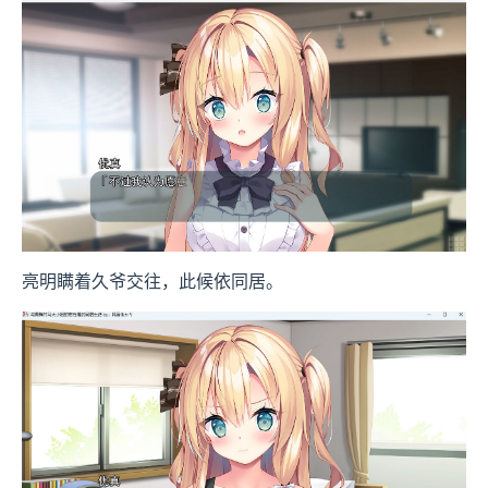
亮明瞒着久爷交往，此候依同居。