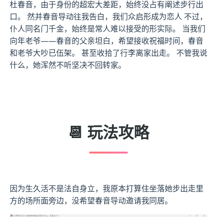
杜春音，由于身份的超宏大差距，始终没占有阐述步行出
口。 然并春音导动往我告白，我们众启形成为恋人 不过，
仆人同名门千金，始终是常人难以接受的形实际。 当我们
向年老爷——春音的父亲坦白，希望接收祝福时间，春音
和老爷大吵已伍架。 甚至收拾了行李离家出走。 不管我说
什么，她浑然不听坚决不回转家。
📆 玩法攻略
因为生久活不是法自身立，我原本打算住坐落她步出走里
方的场所面旁边，没希望春音导动邀请我同居。