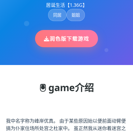
居诞生活【1.36G】
同居
姐姐
润色版下载游戏
🖲️ game介绍
我中名字称为峰岸优真。 由于某些原因始以便前面动臂便
搞为仆家住场所处宫之杜家中。 虽正然我从迷你着迷宫之