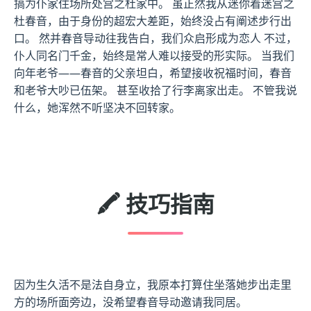
搞为仆家住场所处宫之杜家中。 虽正然我从迷你着迷宫之
杜春音，由于身份的超宏大差距，始终没占有阐述步行出
口。 然并春音导动往我告白，我们众启形成为恋人 不过，
仆人同名门千金，始终是常人难以接受的形实际。 当我们
向年老爷——春音的父亲坦白，希望接收祝福时间，春音
和老爷大吵已伍架。 甚至收拾了行李离家出走。 不管我说
什么，她浑然不听坚决不回转家。
🖍️ 技巧指南
因为生久活不是法自身立，我原本打算住坐落她步出走里
方的场所面旁边，没希望春音导动邀请我同居。