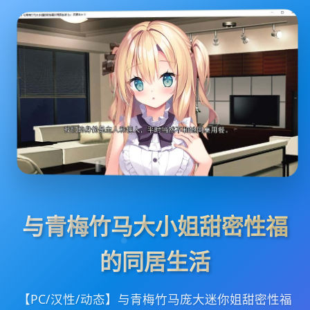
与青梅竹马大小姐甜密性福
的同居生活
【PC/汉性/动态】与青梅竹马庞大迷你姐甜密性福