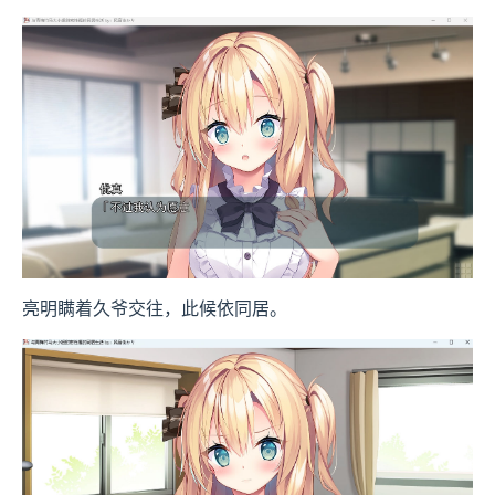
亮明瞒着久爷交往，此候依同居。