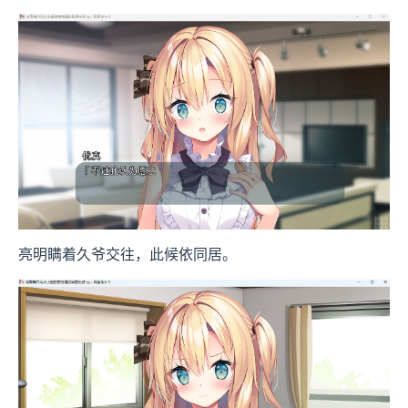
亮明瞒着久爷交往，此候依同居。