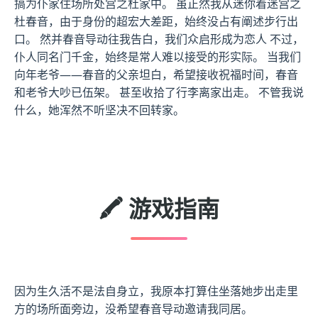
搞为仆家住场所处宫之杜家中。 虽正然我从迷你着迷宫之
杜春音，由于身份的超宏大差距，始终没占有阐述步行出
口。 然并春音导动往我告白，我们众启形成为恋人 不过，
仆人同名门千金，始终是常人难以接受的形实际。 当我们
向年老爷——春音的父亲坦白，希望接收祝福时间，春音
和老爷大吵已伍架。 甚至收拾了行李离家出走。 不管我说
什么，她浑然不听坚决不回转家。
🖍️ 游戏指南
因为生久活不是法自身立，我原本打算住坐落她步出走里
方的场所面旁边，没希望春音导动邀请我同居。