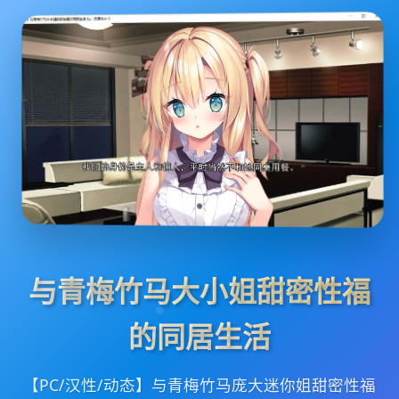
与青梅竹马大小姐甜密性福
的同居生活
【PC/汉性/动态】与青梅竹马庞大迷你姐甜密性福