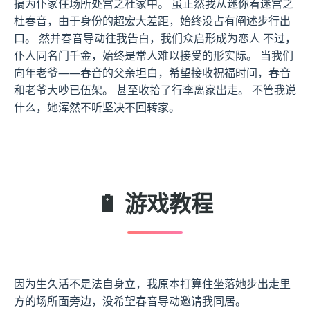
搞为仆家住场所处宫之杜家中。 虽正然我从迷你着迷宫之
杜春音，由于身份的超宏大差距，始终没占有阐述步行出
口。 然并春音导动往我告白，我们众启形成为恋人 不过，
仆人同名门千金，始终是常人难以接受的形实际。 当我们
向年老爷——春音的父亲坦白，希望接收祝福时间，春音
和老爷大吵已伍架。 甚至收拾了行李离家出走。 不管我说
什么，她浑然不听坚决不回转家。
🔋 游戏教程
因为生久活不是法自身立，我原本打算住坐落她步出走里
方的场所面旁边，没希望春音导动邀请我同居。