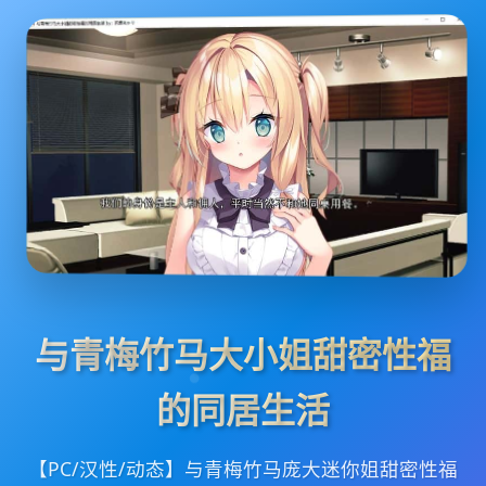
与青梅竹马大小姐甜密性福
的同居生活
【PC/汉性/动态】与青梅竹马庞大迷你姐甜密性福