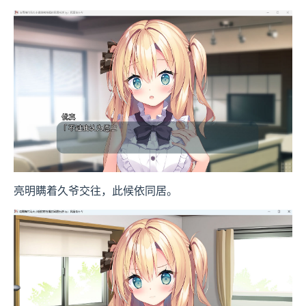
亮明瞒着久爷交往，此候依同居。