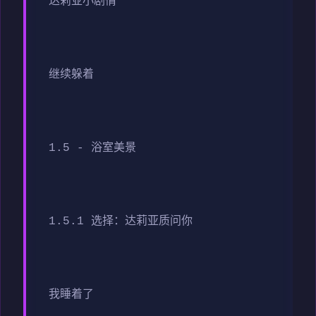
达莉亚小剧情
继续躲着
1.5 - 浴室美景
1.5.1 选择：达莉亚质问你
我睡着了