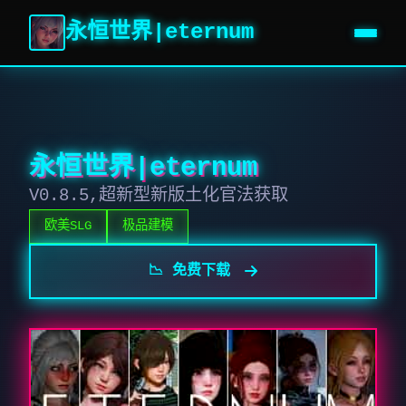
永恒世界|eternum
永恒世界|eternum
V0.8.5,超新型新版土化官法获取
欧美SLG
极品建模
📉 免费下载