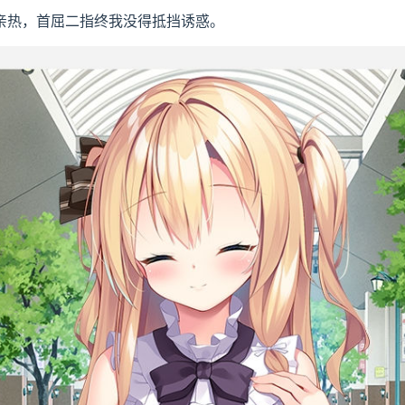
亲热，首屈二指终我没得抵挡诱惑。