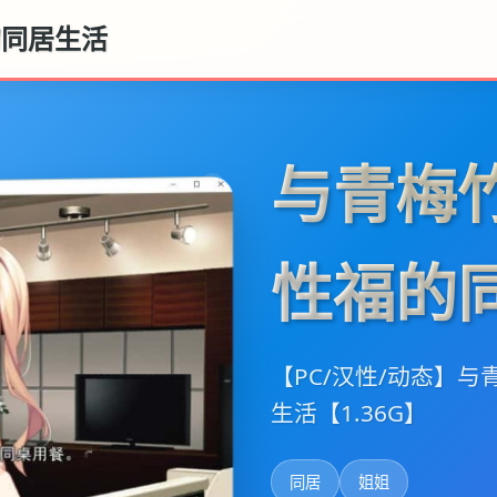
的同居生活
与青梅
性福的
【PC/汉性/动态】
生活【1.36G】
同居
姐姐