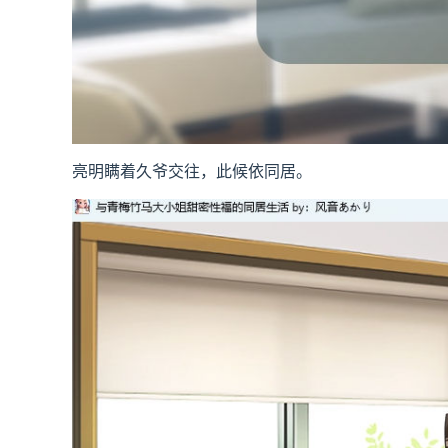
亮明瞒着久爷交往，此候依同居。