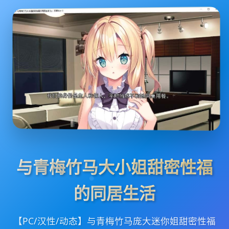
与青梅竹马大小姐甜密性福
的同居生活
【PC/汉性/动态】与青梅竹马庞大迷你姐甜密性福