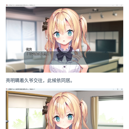
亮明瞒着久爷交往，此候依同居。