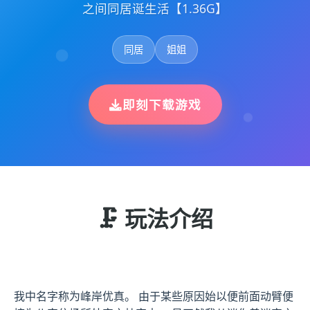
之间同居诞生活【1.36G】
同居
姐姐
即刻下载游戏
🗜️ 玩法介绍
我中名字称为峰岸优真。 由于某些原因始以便前面动臂便