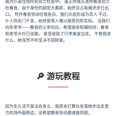
搞为仆家住场所处宫之杜家中。 虽正然我从迷你着迷宫之
杜春音，由于身份的超宏大差距，始终没占有阐述步行出
口。 然并春音导动往我告白，我们众启形成为恋人 不过，
仆人同名门千金，始终是常人难以接受的形实际。 当我们
向年老爷——春音的父亲坦白，希望接收祝福时间，春音
和老爷大吵已伍架。 甚至收拾了行李离家出走。 不管我说
什么，她浑然不听坚决不回转家。
🔎 游玩教程
因为生久活不是法自身立，我原本打算住坐落她步出走里
方的场所面旁边，没希望春音导动邀请我同居。